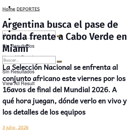
CULTURA
SOCIEDAD
Home
DEPORTES
OPINIÓN
CULTURA
Argentina busca el pase de
OPINIÓN
ronda frente a Cabo Verde en
Sin Resultados
Miami
View All Result
La Selección Nacional se enfrenta al
Sin Resultados
conjunto africano este viernes por los
View All Result
16avos de final del Mundial 2026. A
qué hora juegan, dónde verlo en vivo y
los detalles de los equipos
3 julio, 2026