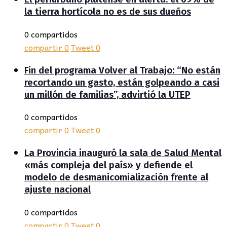
la tierra hortícola no es de sus dueños
0 compartidos
compartir
0
Tweet
0
Fin del programa Volver al Trabajo: “No están
recortando un gasto, están golpeando a casi
un millón de familias”, advirtió la UTEP
0 compartidos
compartir
0
Tweet
0
La Provincia inauguró la sala de Salud Mental
«más compleja del país» y defiende el
modelo de desmanicomialización frente al
ajuste nacional
0 compartidos
compartir
0
Tweet
0