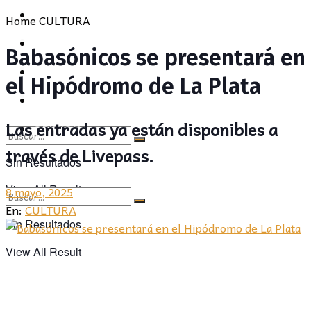
POLÍTICA
PROVINCIA
Home
CULTURA
SOCIEDAD
POLÍTICA
Babasónicos se presentará en
CULTURA
SOCIEDAD
el Hipódromo de La Plata
OPINIÓN
CULTURA
Las entradas ya están disponibles a
OPINIÓN
través de Livepass.
Sin Resultados
View All Result
8 mayo, 2025
En:
CULTURA
Sin Resultados
View All Result