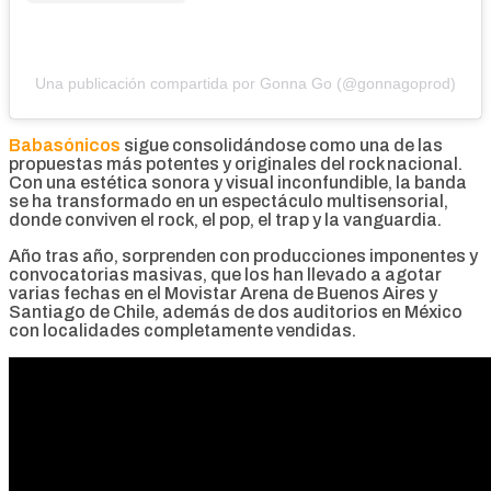
Una publicación compartida por Gonna Go (@gonnagoprod)
Babasónicos
sigue consolidándose como una de las
propuestas más potentes y originales del rock nacional.
Con una estética sonora y visual inconfundible, la banda
se ha transformado en un espectáculo multisensorial,
donde conviven el rock, el pop, el trap y la vanguardia.
Año tras año, sorprenden con producciones imponentes y
convocatorias masivas, que los han llevado a agotar
varias fechas en el Movistar Arena de Buenos Aires y
Santiago de Chile, además de dos auditorios en México
con localidades completamente vendidas.