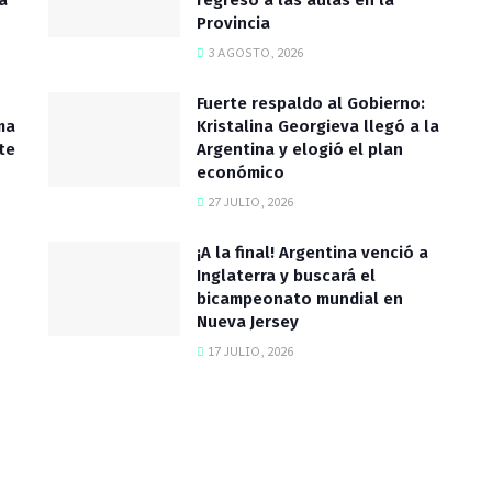
a
regreso a las aulas en la
Provincia
3 AGOSTO, 2026
Fuerte respaldo al Gobierno:
ma
Kristalina Georgieva llegó a la
te
Argentina y elogió el plan
económico
27 JULIO, 2026
¡A la final! Argentina venció a
Inglaterra y buscará el
bicampeonato mundial en
Nueva Jersey
17 JULIO, 2026