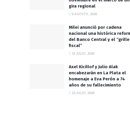
noviembre en el marco de un
gira regional
5 AGOSTO, 2026
Milei anunció por cadena
nacional una histórica refor
del Banco Central y el “grille
fiscal”
31 JULIO, 2026
Axel Kicillof y Julio Alak
encabezarán en La Plata el
homenaje a Eva Perón a 74
años de su fallecimiento
23 JULIO, 2026