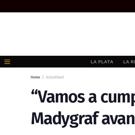
LA PLATA
LA R
Home
Actualidad
“Vamos a cumpl
Madygraf avanz