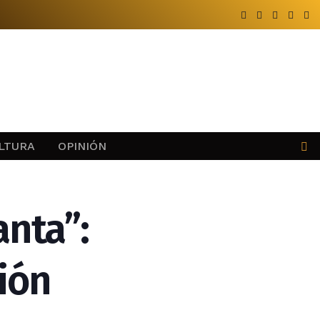
LTURA
OPINIÓN
anta”:
ión