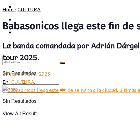
POLÍTICA
PROVINCIA
Home
CULTURA
SOCIEDAD
POLÍTICA
Babasonicos llega este fin de 
CULTURA
SOCIEDAD
La banda comandada por Adrián Dárgelos
OPINIÓN
CULTURA
tour 2025.
OPINIÓN
29 septiembre, 2025
Sin Resultados
En:
CULTURA
View All Result
Sin Resultados
View All Result