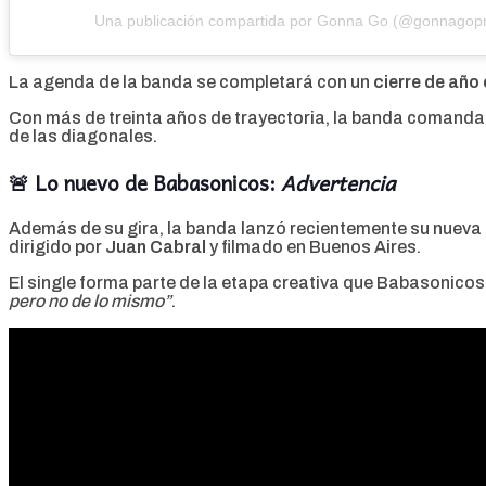
Una publicación compartida por Gonna Go (@gonnagop
La agenda de la banda se completará con un
cierre de año 
Con más de treinta años de trayectoria, la banda comanda
de las diagonales.
🚨 Lo nuevo de Babasonicos:
Advertencia
Además de su gira, la banda lanzó recientemente su nueva
dirigido por
Juan Cabral
y filmado en Buenos Aires.
El single forma parte de la etapa creativa que Babasonico
pero no de lo mismo”
.