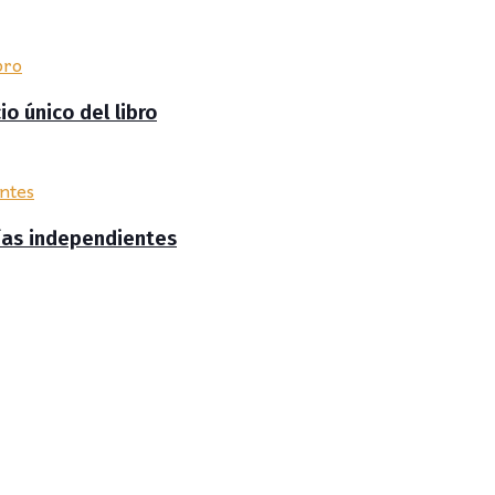
io único del libro
rías independientes