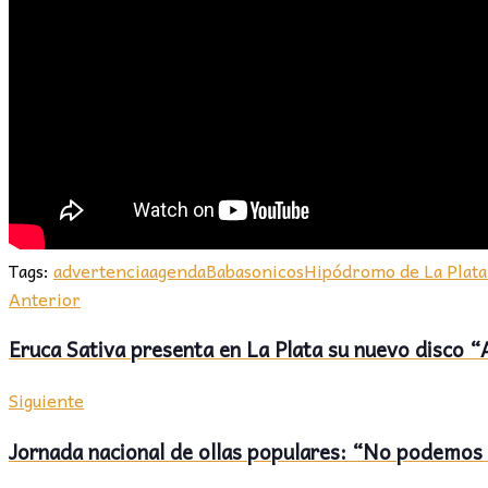
Tags:
advertencia
agenda
Babasonicos
Hipódromo de La Plata
Anterior
Eruca Sativa presenta en La Plata su nuevo disco “A
Siguiente
Jornada nacional de ollas populares: “No podemos