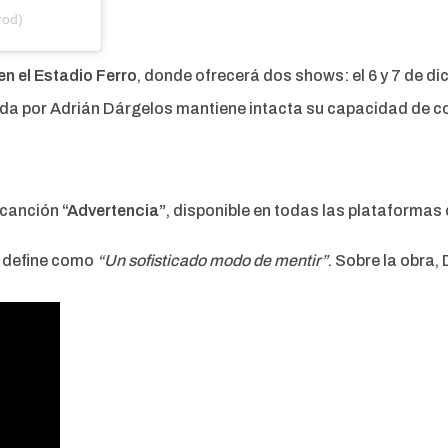
rod)
en el Estadio Ferro
, donde ofrecerá dos shows: el 6 y 7 de di
da por Adrián Dárgelos mantiene intacta su capacidad de co
 canción
“Advertencia”
, disponible en todas las plataformas d
s define como
“Un sofisticado modo de mentir”
. Sobre la obra,