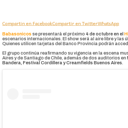
Compartin en Facebook
Compartir en Twitter
WhatsApp
Babasonicos
se presentará el próximo
4 de octubre en el
H
escenarios internacionales. El show será al aire libre y la
Quienes utilicen tarjetas del Banco Provincia podrán accede
El grupo continúa reafirmando su vigencia en la escena mus
Aires y de Santiago de Chile, además de dos auditorios en Mé
Bandera, Festival Cordillera y Creamfields Buenos Aires
.