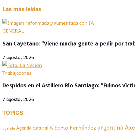
Las más leídas
GENERAL
San Cayetano: “Viene mucha gente a pedir por traba
7 agosto, 2026
Trabajadores
Despidos en el Astillero Río Santiago: “Fuimos víc
7 agosto, 2026
TOPICS
Axel
argentina
Alberto Fernández
Agenda cultural
agenda