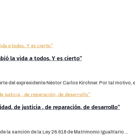
ó la vida a todos. Y es cierto”
e del expresidente Néstor Carlos Kirchner. Por tal motivo, el 
dad, de justicia , de reparación, de desarrollo”
e la sanción de la Ley 26.618 de Matrimonio Igualitario ...