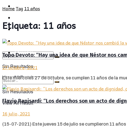
POLÍTICA
PROVINCIA
Home
Tag
11 años
SOCIEDAD
POLÍTICA
Etiqueta:
11 años
CULTURA
SOCIEDAD
OPINIÓN
CULTURA
OPINIÓN
Topo Devoto: “Hay una idea de que Néstor nos cambi
Sin Resultados
27 octubre, 2021
View All Result
Este miércoles 27 de octubre, se cumplen 11 años de la muert
Sin Resultados
Flavio Rapisardi: “Los derechos son un acto de digni
View All Result
16 julio, 2021
(15-07-2021) Este jueves 15 de julio se cumplieron 11 años d