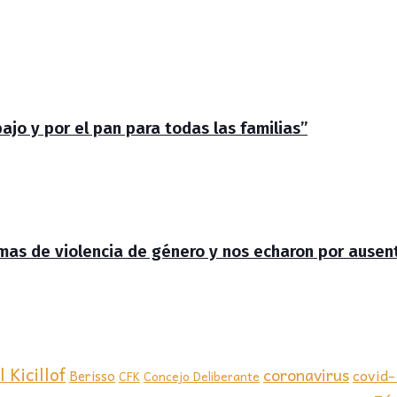
jo y por el pan para todas las familias”
timas de violencia de género y nos echaron por ausen
 Kicillof
coronavirus
covid
Berisso
CFK
Concejo Deliberante