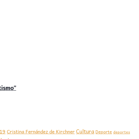
tismo”
-19
Cultura
Cristina Fernández de Kirchner
Deporte
deportes