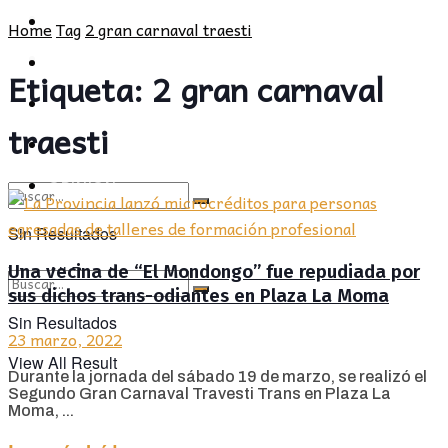
POLÍTICA
PROVINCIA
Home
Tag
2 gran carnaval traesti
SOCIEDAD
POLÍTICA
Etiqueta:
2 gran carnaval
CULTURA
SOCIEDAD
traesti
OPINIÓN
CULTURA
OPINIÓN
Sin Resultados
Una vecina de “El Mondongo” fue repudiada por
View All Result
sus dichos trans-odiantes en Plaza La Moma
Sin Resultados
23 marzo, 2022
View All Result
Durante la jornada del sábado 19 de marzo, se realizó el
Segundo Gran Carnaval Travesti Trans en Plaza La
Moma, ...