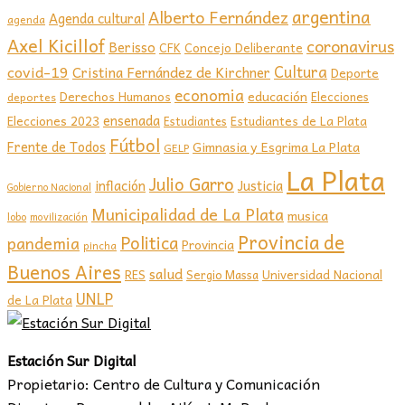
argentina
Alberto Fernández
Agenda cultural
agenda
Axel Kicillof
coronavirus
Berisso
CFK
Concejo Deliberante
covid-19
Cultura
Cristina Fernández de Kirchner
Deporte
economia
educación
Derechos Humanos
Elecciones
deportes
ensenada
Elecciones 2023
Estudiantes de La Plata
Estudiantes
Fútbol
Frente de Todos
Gimnasia y Esgrima La Plata
GELP
La Plata
Julio Garro
inflación
Justicia
Gobierno Nacional
Municipalidad de La Plata
musica
lobo
movilización
Provincia de
Politica
pandemia
Provincia
pincha
Buenos Aires
salud
RES
Sergio Massa
Universidad Nacional
UNLP
de La Plata
Estación Sur Digital
Propietario: Centro de Cultura y Comunicación