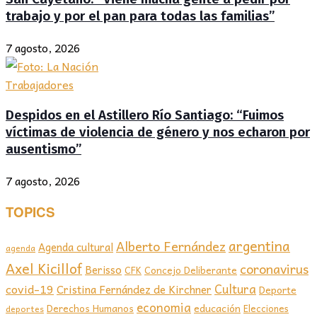
trabajo y por el pan para todas las familias”
7 agosto, 2026
Trabajadores
Despidos en el Astillero Río Santiago: “Fuimos
víctimas de violencia de género y nos echaron por
ausentismo”
7 agosto, 2026
TOPICS
argentina
Alberto Fernández
Agenda cultural
agenda
Axel Kicillof
coronavirus
Berisso
CFK
Concejo Deliberante
covid-19
Cultura
Cristina Fernández de Kirchner
Deporte
economia
educación
Derechos Humanos
Elecciones
deportes