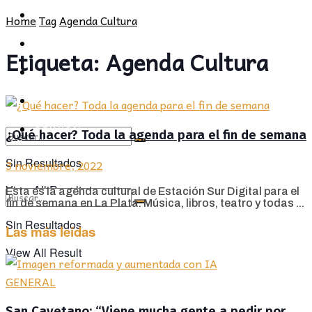
POLÍTICA
PROVINCIA
Home
Tag
Agenda Cultura
SOCIEDAD
POLÍTICA
Etiqueta:
Agenda Cultura
CULTURA
SOCIEDAD
OPINIÓN
CULTURA
OPINIÓN
¿Qué hacer? Toda la agenda para el fin de semana
Sin Resultados
3 noviembre, 2022
View All Result
Esta es la agenda cultural de Estación Sur Digital para el
fin de semana en La Plata. Música, libros, teatro y todas ...
Sin Resultados
Las más leídas
View All Result
GENERAL
San Cayetano: “Viene mucha gente a pedir por