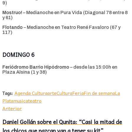
9)
Mostruo!
– Medianoche en Pura Vida (Diagonal 78 entre 8
y 61)
Flotando
– Medianoche en Teatro René Favaloro (67 y
117)
DOMINGO 6
Feriódromo Barrio Hipódromo
– desde las 15:00h en
Plaza Alsina (1 y 38)
Tags:
Agenda Cultura
arte
Cultura
Feria
Fin de semana
La
Plata
musica
teatro
Anterior
Daniel Gollán sobre el Qunita: “Casi la mitad de
los chicos que nazcan van a tener su kit”