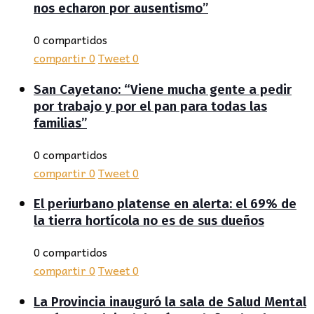
nos echaron por ausentismo”
0 compartidos
compartir
0
Tweet
0
San Cayetano: “Viene mucha gente a pedir
por trabajo y por el pan para todas las
familias”
0 compartidos
compartir
0
Tweet
0
El periurbano platense en alerta: el 69% de
la tierra hortícola no es de sus dueños
0 compartidos
compartir
0
Tweet
0
La Provincia inauguró la sala de Salud Mental