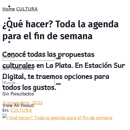
POLÍTICA
PROVINCIA
Home
CULTURA
SOCIEDAD
POLÍTICA
¿Qué hacer? Toda la agenda
CULTURA
SOCIEDAD
para el fin de semana
OPINIÓN
CULTURA
Conocé todas las propuestas
OPINIÓN
culturales en La Plata. En Estación Sur
Sin Resultados
Digital, te traemos opciones para
View All Result
todos los gustos.
Sin Resultados
3 noviembre, 2022
View All Result
En:
CULTURA