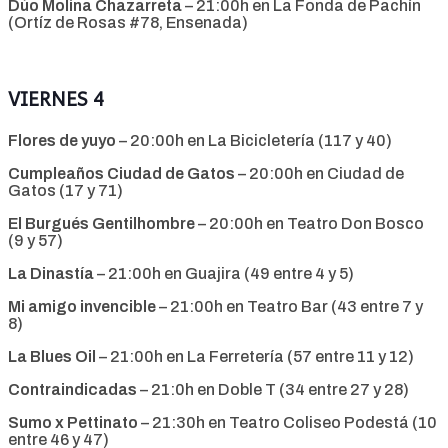
Dúo Molina Chazarreta
– 21:00h en La Fonda de Pachín
(Ortíz de Rosas #78, Ensenada)
VIERNES 4
Flores de yuyo
– 20:00h en La Bicicletería (117 y 40)
Cumpleaños Ciudad de Gatos
– 20:00h en Ciudad de
Gatos (17 y 71)
El Burgués Gentilhombre
– 20:00h en Teatro Don Bosco
(9 y 57)
La Dinastía
– 21:00h en Guajira (49 entre 4 y 5)
Mi amigo invencible
– 21:00h en Teatro Bar (43 entre 7 y
8)
La Blues Oil
– 21:00h en La Ferretería (57 entre 11 y 12)
Contraindicadas
– 21:0h en Doble T (34 entre 27 y 28)
Sumo x Pettinato
– 21:30h en Teatro Coliseo Podestá (10
entre 46 y 47)