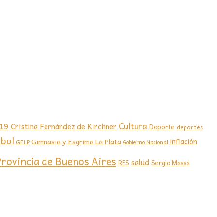
-19
Cultura
Cristina Fernández de Kirchner
Deporte
deportes
tbol
Gimnasia y Esgrima La Plata
inflación
GELP
Gobierno Nacional
Provincia de Buenos Aires
salud
RES
Sergio Massa