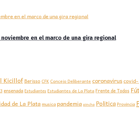
de noviembre en el marco de una gira regional
 Kicillof
coronavirus
covid
Berisso
CFK
Concejo Deliberante
Fú
ensenada
Frente de Todos
23
Estudiantes de La Plata
Estudiantes
Politica
idad de La Plata
pandemia
musica
Provincia
pincha