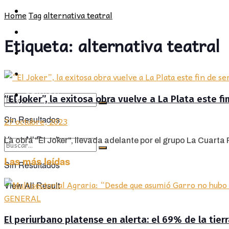
POLÍTICA
PROVINCIA
Home
Tag
alternativa teatral
SOCIEDAD
POLÍTICA
Etiqueta:
alternativa teatral
CULTURA
SOCIEDAD
OPINIÓN
CULTURA
OPINIÓN
“El Joker”, la exitosa obra vuelve a La Plata este f
Sin Resultados
27 octubre, 2023
View All Result
La obra "El Joker", llevada adelante por el grupo La Cuarta
Las más leídas
Sin Resultados
View All Result
GENERAL
El periurbano platense en alerta: el 69% de la tier