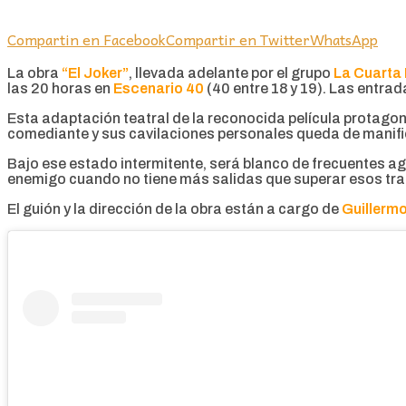
Compartin en Facebook
Compartir en Twitter
WhatsApp
La obra
“El Joker”
, llevada adelante por el grupo
La Cuarta
las 20 horas en
Escenario 40
(40 entre 18 y 19). Las entra
Esta adaptación teatral de la reconocida película protago
comediante y sus cavilaciones personales queda de manifi
Bajo ese estado intermitente, será blanco de frecuentes ag
enemigo cuando no tiene más salidas que superar esos tr
El guión y la dirección de la obra están a cargo de
Guillermo