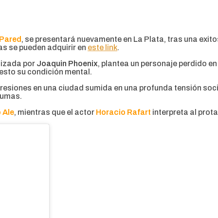
 Pared
, se presentará nuevamente en La Plata, tras una exit
das se pueden adquirir en
este link
.
nizada por
Joaquin Phoenix
, plantea un personaje perdido en 
esto su condición mental.
resiones en una ciudad sumida en una profunda tensión socia
aumas.
 Ale
, mientras que el actor
Horacio Rafart
interpreta al prot