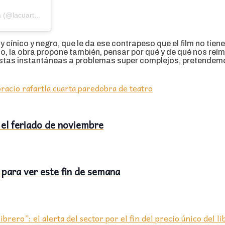
Una publicación compartida de Teatro – La Cuarta Pared Argentina (@lacuartaparedargentina)
uy cínico y negro, que le da ese contrapeso que el film no ti
, la obra propone también, pensar por qué y de qué nos reímo
as instantáneas a problemas super complejos, pretendemos
racio rafart
la cuarta pared
obra de teatro
 el feriado de noviembre
para ver este fin de semana