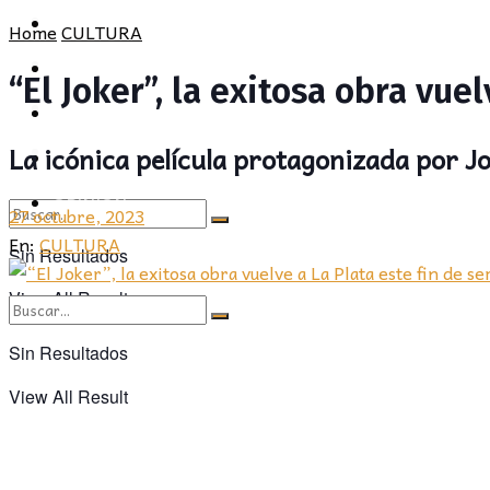
POLÍTICA
PROVINCIA
Home
CULTURA
SOCIEDAD
POLÍTICA
“El Joker”, la exitosa obra vue
CULTURA
SOCIEDAD
La icónica película protagonizada por J
OPINIÓN
CULTURA
OPINIÓN
27 octubre, 2023
En:
CULTURA
Sin Resultados
View All Result
Sin Resultados
View All Result