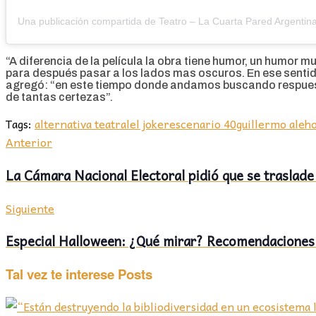
“A diferencia de la película la obra tiene humor, un humor m
para después pasar a los lados mas oscuros. En ese sentido
agregó: “en este tiempo donde andamos buscando respuest
de tantas certezas”.
Tags:
alternativa teatral
el joker
escenario 40
guillermo ale
ho
Anterior
La Cámara Nacional Electoral pidió que se traslade
Siguiente
Especial Halloween: ¿Qué mirar? Recomendaciones 
Tal vez te interese
Posts