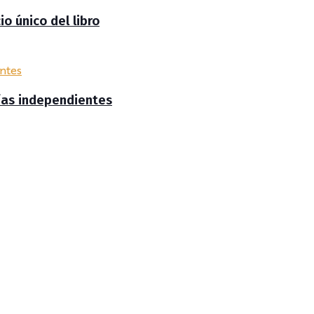
io único del libro
rías independientes