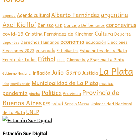
argentina
Alberto Fernández
Agenda cultural
agenda
Axel Kicillof
coronavirus
Berisso
CFK
Concejo Deliberante
covid-19
Cultura
Cristina Fernández de Kirchner
Deporte
economia
educación
Derechos Humanos
Elecciones
deportes
ensenada
Elecciones 2023
Estudiantes de La Plata
Estudiantes
Fútbol
Frente de Todos
Gimnasia y Esgrima La Plata
GELP
La Plata
Julio Garro
inflación
Justicia
Gobierno Nacional
Municipalidad de La Plata
musica
lobo
movilización
Provincia de
Politica
pandemia
Provincia
pincha
Buenos Aires
salud
RES
Sergio Massa
Universidad Nacional
UNLP
de La Plata
Estación Sur Digital