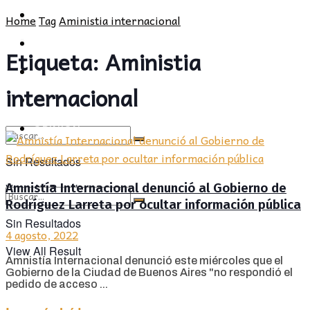
POLÍTICA
PROVINCIA
Home
Tag
Aministia internacional
SOCIEDAD
POLÍTICA
Etiqueta:
Aministia
CULTURA
SOCIEDAD
internacional
OPINIÓN
CULTURA
OPINIÓN
Sin Resultados
Amnistía Internacional denunció al Gobierno de
View All Result
Rodríguez Larreta por ocultar información pública
Sin Resultados
4 agosto, 2022
View All Result
Amnistía Internacional denunció este miércoles que el
Gobierno de la Ciudad de Buenos Aires "no respondió el
pedido de acceso ...