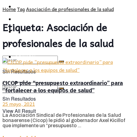
POLÍTICA
PROVINCIA
Home
Tag
Asociación de profesionales de la salud
SOCIEDAD
POLÍTICA
Etiqueta:
Asociación de
CULTURA
SOCIEDAD
profesionales de la salud
OPINIÓN
CULTURA
OPINIÓN
Sin Resultados
CICOP pide “presupuesto extraordinario” para
View All Result
“fortalecer a los equipos de salud”
Sin Resultados
25 mayo, 2021
View All Result
La Asociación Sindical de Profesionales de la Salud
bonaerense (Cicop) le pidió al gobernador Axel Kicillof
que implemente un “presupuesto ...