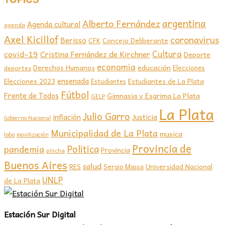
argentina
Alberto Fernández
Agenda cultural
agenda
Axel Kicillof
coronavirus
Berisso
CFK
Concejo Deliberante
covid-19
Cultura
Cristina Fernández de Kirchner
Deporte
economia
educación
Derechos Humanos
Elecciones
deportes
ensenada
Elecciones 2023
Estudiantes de La Plata
Estudiantes
Fútbol
Frente de Todos
Gimnasia y Esgrima La Plata
GELP
La Plata
Julio Garro
inflación
Justicia
Gobierno Nacional
Municipalidad de La Plata
musica
lobo
movilización
Provincia de
Politica
pandemia
Provincia
pincha
Buenos Aires
salud
RES
Sergio Massa
Universidad Nacional
UNLP
de La Plata
Estación Sur Digital