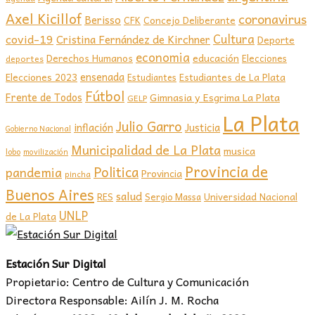
Axel Kicillof
coronavirus
Berisso
CFK
Concejo Deliberante
covid-19
Cultura
Cristina Fernández de Kirchner
Deporte
economia
educación
Derechos Humanos
Elecciones
deportes
ensenada
Elecciones 2023
Estudiantes de La Plata
Estudiantes
Fútbol
Frente de Todos
Gimnasia y Esgrima La Plata
GELP
La Plata
Julio Garro
inflación
Justicia
Gobierno Nacional
Municipalidad de La Plata
musica
lobo
movilización
Provincia de
Politica
pandemia
Provincia
pincha
Buenos Aires
salud
RES
Sergio Massa
Universidad Nacional
UNLP
de La Plata
Estación Sur Digital
Propietario: Centro de Cultura y Comunicación
Directora Responsable: Ailín J. M. Rocha