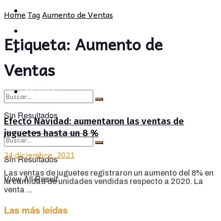
POLÍTICA
PROVINCIA
Home
Tag
Aumento de Ventas
SOCIEDAD
POLÍTICA
Etiqueta:
Aumento de
CULTURA
SOCIEDAD
Ventas
OPINIÓN
CULTURA
OPINIÓN
Sin Resultados
Efecto Navidad: aumentaron las ventas de
juguetes hasta un 8 %
View All Result
24 diciembre, 2021
Sin Resultados
Las ventas de juguetes registraron un aumento del 8% en
View All Result
la cantidad de unidades vendidas respecto a 2020. La
venta ...
Las más leídas