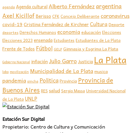
argentina
Alberto Fernández
Agenda cultural
agenda
Axel Kicillof
coronavirus
Berisso
CFK
Concejo Deliberante
covid-19
Cultura
Cristina Fernández de Kirchner
Deporte
economia
educación
Derechos Humanos
Elecciones
deportes
ensenada
Elecciones 2023
Estudiantes de La Plata
Estudiantes
Fútbol
Frente de Todos
Gimnasia y Esgrima La Plata
GELP
La Plata
Julio Garro
inflación
Justicia
Gobierno Nacional
Municipalidad de La Plata
musica
lobo
movilización
Provincia de
Politica
pandemia
Provincia
pincha
Buenos Aires
salud
RES
Sergio Massa
Universidad Nacional
UNLP
de La Plata
Estación Sur Digital
Propietario: Centro de Cultura y Comunicación