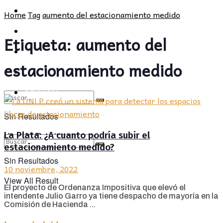
POLÍTICA
PROVINCIA
Home
Tag
aumento del estacionamiento medido
SOCIEDAD
POLÍTICA
Etiqueta:
aumento del
CULTURA
SOCIEDAD
estacionamiento medido
OPINIÓN
CULTURA
OPINIÓN
Sin Resultados
La Plata: ¿A cuanto podría subir el
View All Result
estacionamiento medido?
Sin Resultados
10 noviembre, 2022
View All Result
El proyecto de Ordenanza Impositiva que elevó el
intendente Julio Garro ya tiene despacho de mayoría en la
Comisión de Hacienda ...