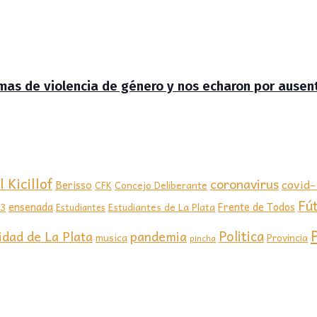
timas de violencia de género y nos echaron por ausen
 Kicillof
coronavirus
covid
Berisso
CFK
Concejo Deliberante
Fú
ensenada
Frente de Todos
23
Estudiantes de La Plata
Estudiantes
Politica
idad de La Plata
pandemia
musica
Provincia
pincha