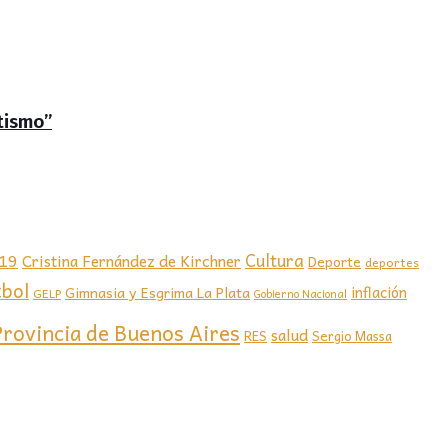
tismo”
-19
Cultura
Cristina Fernández de Kirchner
Deporte
deportes
tbol
Gimnasia y Esgrima La Plata
inflación
GELP
Gobierno Nacional
Provincia de Buenos Aires
salud
RES
Sergio Massa