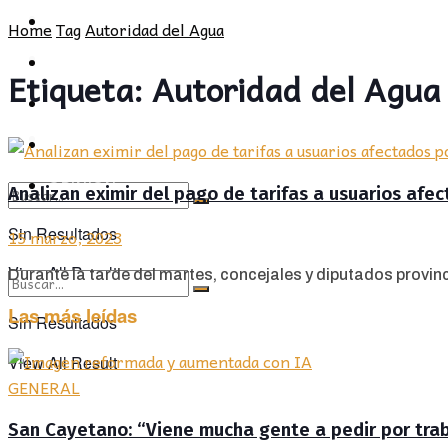
POLÍTICA
PROVINCIA
Home
Tag
Autoridad del Agua
SOCIEDAD
POLÍTICA
Etiqueta:
Autoridad del Agua
CULTURA
SOCIEDAD
OPINIÓN
CULTURA
OPINIÓN
Analizan eximir del pago de tarifas a usuarios afe
Sin Resultados
15 marzo, 2023
View All Result
Durante la tarde del martes, concejales y diputados provinc
Las más leídas
Sin Resultados
View All Result
GENERAL
San Cayetano: “Viene mucha gente a pedir por traba