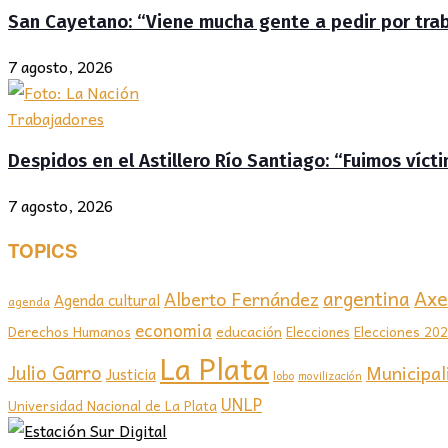
San Cayetano: “Viene mucha gente a pedir por traba
7 agosto, 2026
Trabajadores
Despidos en el Astillero Río Santiago: “Fuimos víc
7 agosto, 2026
TOPICS
Axel
argentina
Alberto Fernández
Agenda cultural
agenda
economia
educación
Elecciones 20
Derechos Humanos
Elecciones
La Plata
Julio Garro
Municipal
Justicia
lobo
movilización
UNLP
Universidad Nacional de La Plata