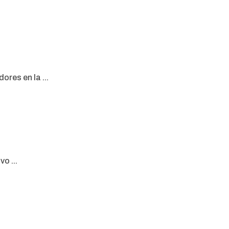
res en la ...
o ...