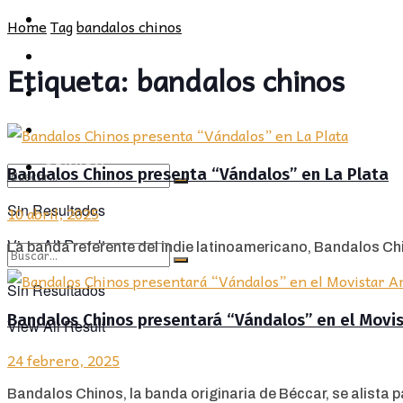
POLÍTICA
PROVINCIA
Home
Tag
bandalos chinos
SOCIEDAD
POLÍTICA
Etiqueta:
bandalos chinos
CULTURA
SOCIEDAD
OPINIÓN
CULTURA
OPINIÓN
Bandalos Chinos presenta “Vándalos” en La Plata
Sin Resultados
10 abril, 2025
View All Result
La banda referente del indie latinoamericano, Bandalos Chi
Sin Resultados
Bandalos Chinos presentará “Vándalos” en el Movi
View All Result
24 febrero, 2025
Bandalos Chinos, la banda originaria de Béccar, se alista pa