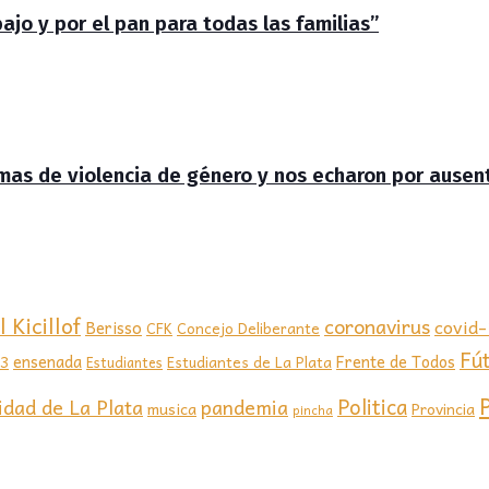
jo y por el pan para todas las familias”
timas de violencia de género y nos echaron por ausen
 Kicillof
coronavirus
covid
Berisso
CFK
Concejo Deliberante
Fú
ensenada
Frente de Todos
23
Estudiantes de La Plata
Estudiantes
Politica
idad de La Plata
pandemia
musica
Provincia
pincha