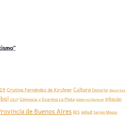
tismo”
-19
Cultura
Cristina Fernández de Kirchner
Deporte
deportes
tbol
Gimnasia y Esgrima La Plata
inflación
GELP
Gobierno Nacional
Provincia de Buenos Aires
salud
RES
Sergio Massa