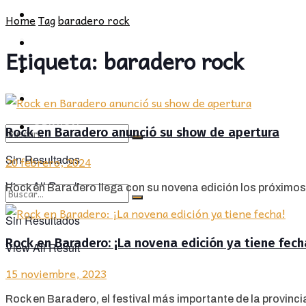
POLÍTICA
PROVINCIA
Home
Tag
baradero rock
SOCIEDAD
POLÍTICA
Etiqueta:
baradero rock
CULTURA
SOCIEDAD
OPINIÓN
CULTURA
OPINIÓN
Rock en Baradero anunció su show de apertura
Sin Resultados
20 febrero, 2024
View All Result
Rock en Baradero llega con su novena edición los próximos
Sin Resultados
Rock en Baradero: ¡La novena edición ya tiene fech
View All Result
15 noviembre, 2023
Rock en Baradero, el festival más importante de la provinci