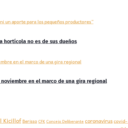
ra hortícola no es de sus dueños
de noviembre en el marco de una gira regional
 Kicillof
coronavirus
covid
Berisso
CFK
Concejo Deliberante