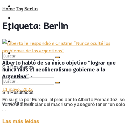
POLÍTICA
PROVINCIA
Home
Tag
Berlin
SOCIEDAD
POLÍTICA
Etiqueta:
Berlin
CULTURA
SOCIEDAD
OPINIÓN
CULTURA
OPINIÓN
Alberto habló de su único objetivo “lograr que
Sin Resultados
nunca más el neoliberalismo gobierne a la
Argentina”
View All Result
11 mayo, 2022
Sin Resultados
En su gira por Europa, el presidente Alberto Fernández, se
View All Result
volvió a diferenciar del macrismo y aseguró tener "un solo
...
Las más leídas