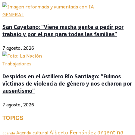
GENERAL
San Cayetano: “Viene mucha gente a pedir por
trabajo y por el pan para todas las familias”
7 agosto, 2026
Trabajadores
Despidos en el Astillero Río Santiago: “Fuimos
víctimas de violencia de género y nos echaron por
ausentismo”
7 agosto, 2026
TOPICS
argentina
Alberto Fernández
Agenda cultural
agenda