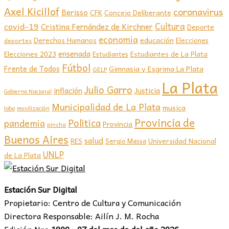
Axel Kicillof
coronavirus
Berisso
CFK
Concejo Deliberante
covid-19
Cultura
Cristina Fernández de Kirchner
Deporte
economia
educación
Derechos Humanos
Elecciones
deportes
ensenada
Elecciones 2023
Estudiantes de La Plata
Estudiantes
Fútbol
Frente de Todos
Gimnasia y Esgrima La Plata
GELP
La Plata
Julio Garro
inflación
Justicia
Gobierno Nacional
Municipalidad de La Plata
musica
lobo
movilización
Provincia de
Politica
pandemia
Provincia
pincha
Buenos Aires
salud
RES
Sergio Massa
Universidad Nacional
UNLP
de La Plata
Estación Sur Digital
Propietario: Centro de Cultura y Comunicación
Directora Responsable: Ailín J. M. Rocha