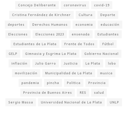
Concejo Deliberante
coronavirus
covid-19
Cristina Fernández de Kirchner
Cultura
Deporte
deportes
Derechos Humanos
economia
educación
Elecciones
Elecciones 2023
ensenada
Estudiantes
Estudiantes de La Plata
Frente de Todos
Fútbol
GELP
Gimnasia y Esgrima La Plata
Gobierno Nacional
inflación
Julio Garro
Justicia
La Plata
lobo
movilización
Municipalidad de La Plata
musica
pandemia
pincha
Politica
Provincia
Provincia de Buenos Aires
RES
salud
Sergio Massa
Universidad Nacional de La Plata
UNLP