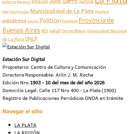
Julio Garro
inflación
Justicia
Gobierno Nacional
Municipalidad de La Plata
musica
lobo
movilización
Provincia de
Politica
pandemia
Provincia
pincha
Buenos Aires
salud
RES
Sergio Massa
Universidad Nacional
UNLP
de La Plata
Estación Sur Digital
Propietario: Centro de Cultura y Comunicación
Directora Responsable: Ailín J. M. Rocha
Edición Nro
1903 - 10 del mes de del año 2026
Domicilio Legal: Calle 117 Nro 400 - La Plata (1900)
Registro de Publicaciones Periódicas DNDA en trámite
Navegar el sitio
LA PLATA
LA REGIÓN