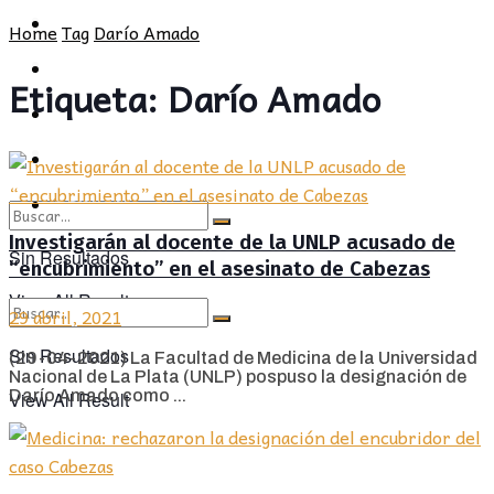
POLÍTICA
PROVINCIA
Home
Tag
Darío Amado
SOCIEDAD
POLÍTICA
Etiqueta:
Darío Amado
CULTURA
SOCIEDAD
OPINIÓN
CULTURA
OPINIÓN
Investigarán al docente de la UNLP acusado de
Sin Resultados
“encubrimiento” en el asesinato de Cabezas
View All Result
29 abril, 2021
Sin Resultados
(29-04-2021) La Facultad de Medicina de la Universidad
Nacional de La Plata (UNLP) pospuso la designación de
Darío Amado como ...
View All Result