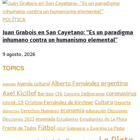
POLÍTICA
Juan Grabois en San Cayetano: “Es un paradigma
inhumano contra un humanismo elemental”
9 agosto, 2026
TOPICS
argentina
Alberto Fernández
Agenda cultural
agenda
Axel Kicillof
coronavirus
Berisso
CFK
Concejo Deliberante
covid-19
Cultura
Cristina Fernández de Kirchner
Deporte
economia
educación
Derechos Humanos
Elecciones
deportes
ensenada
Elecciones 2023
Estudiantes de La Plata
Estudiantes
Fútbol
Frente de Todos
Gimnasia y Esgrima La Plata
GELP
La Plata