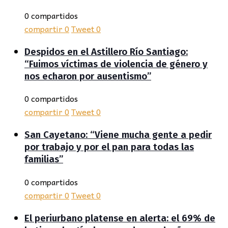
0 compartidos
compartir
0
Tweet
0
Despidos en el Astillero Río Santiago:
“Fuimos víctimas de violencia de género y
nos echaron por ausentismo”
0 compartidos
compartir
0
Tweet
0
San Cayetano: “Viene mucha gente a pedir
por trabajo y por el pan para todas las
familias”
0 compartidos
compartir
0
Tweet
0
El periurbano platense en alerta: el 69% de