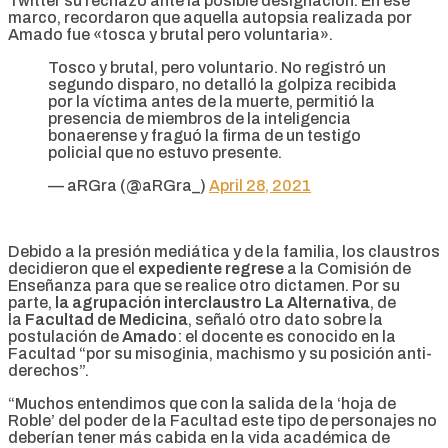
Twitter su rechazo ante la posible designación. En ese
marco, recordaron que aquella autopsia realizada por
Amado fue «tosca y brutal pero voluntaria».
Tosco y brutal, pero voluntario. No registró un
segundo disparo, no detalló la golpiza recibida
por la víctima antes de la muerte, permitió la
presencia de miembros de la inteligencia
bonaerense y fraguó la firma de un testigo
policial que no estuvo presente.
— aRGra (@aRGra_)
April 28, 2021
Debido a la presión mediática y de la familia, los claustros
decidieron que el
expediente regrese
a la Comisión de
Enseñanza para que se realice otro dictamen. Por su
parte,
la agrupación interclaustro La Alternativa
, de
la
Facultad de Medicina
, señaló otro dato sobre la
postulación de
Amado
: el docente es conocido en la
Facultad “por su misoginia, machismo y su posición anti-
derechos”.
“Muchos entendimos que con la salida de la ‘hoja de
Roble’ del poder de la Facultad este tipo de personajes no
deberían tener más cabida en la vida académica de