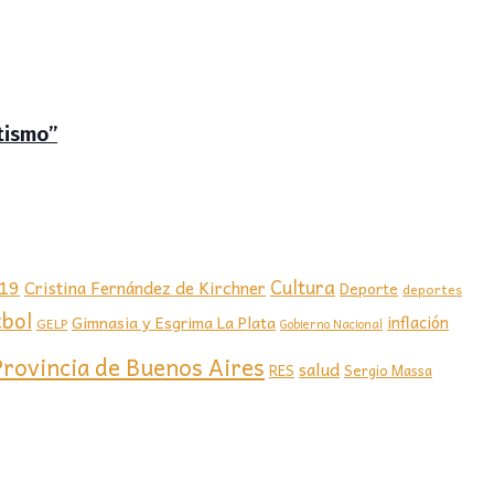
tismo”
-19
Cultura
Cristina Fernández de Kirchner
Deporte
deportes
tbol
Gimnasia y Esgrima La Plata
inflación
GELP
Gobierno Nacional
Provincia de Buenos Aires
salud
RES
Sergio Massa