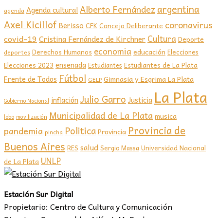
argentina
Alberto Fernández
Agenda cultural
agenda
Axel Kicillof
coronavirus
Berisso
CFK
Concejo Deliberante
covid-19
Cultura
Cristina Fernández de Kirchner
Deporte
economia
educación
Derechos Humanos
Elecciones
deportes
ensenada
Elecciones 2023
Estudiantes de La Plata
Estudiantes
Fútbol
Frente de Todos
Gimnasia y Esgrima La Plata
GELP
La Plata
Julio Garro
inflación
Justicia
Gobierno Nacional
Municipalidad de La Plata
musica
lobo
movilización
Provincia de
Politica
pandemia
Provincia
pincha
Buenos Aires
salud
RES
Sergio Massa
Universidad Nacional
UNLP
de La Plata
Estación Sur Digital
Propietario: Centro de Cultura y Comunicación