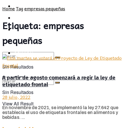
POLÍTICA
PROVINCIA
Home
Tag
empresas pequeñas
SOCIEDAD
POLÍTICA
Etiqueta:
empresas
CULTURA
SOCIEDAD
pequeñas
OPINIÓN
CULTURA
OPINIÓN
Sin Resultados
A partir de agosto comenzará a regir la ley de
View All Result
etiquetado frontal
Sin Resultados
28 julio, 2022
View All Result
En noviembre de 2021, se implementó la ley 27.642 que
establecía el uso de etiquetas frontales en alimentos y
bebidas. ...