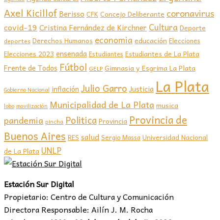
Axel Kicillof
coronavirus
Berisso
CFK
Concejo Deliberante
covid-19
Cultura
Cristina Fernández de Kirchner
Deporte
economia
educación
Derechos Humanos
Elecciones
deportes
ensenada
Elecciones 2023
Estudiantes de La Plata
Estudiantes
Fútbol
Frente de Todos
Gimnasia y Esgrima La Plata
GELP
La Plata
Julio Garro
inflación
Justicia
Gobierno Nacional
Municipalidad de La Plata
musica
lobo
movilización
Provincia de
Politica
pandemia
Provincia
pincha
Buenos Aires
salud
RES
Sergio Massa
Universidad Nacional
UNLP
de La Plata
Estación Sur Digital
Propietario: Centro de Cultura y Comunicación
Directora Responsable: Ailín J. M. Rocha