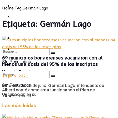
POLÍTICA
PROVINCIA
Home
Tag
Germán Lago
SOCIEDAD
POLÍTICA
Etiqueta:
Germán Lago
CULTURA
SOCIEDAD
OPINIÓN
CULTURA
OPINIÓN
69 municipios bonaerenses vacunaron con al
Sin Resultados
menos una dosis del 95% de los inscriptos
View All Result
16 julio, 2021
Sin Resultados
Este viernes 16 de julio, Germán Lago, intendente de
Alberti contó como está funcionando el Plan de
Vacunación en su ...
View All Result
Las más leídas