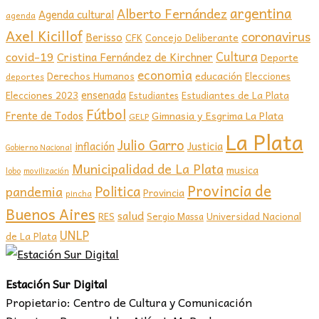
argentina
Alberto Fernández
Agenda cultural
agenda
Axel Kicillof
coronavirus
Berisso
CFK
Concejo Deliberante
covid-19
Cultura
Cristina Fernández de Kirchner
Deporte
economia
educación
Derechos Humanos
Elecciones
deportes
ensenada
Elecciones 2023
Estudiantes de La Plata
Estudiantes
Fútbol
Frente de Todos
Gimnasia y Esgrima La Plata
GELP
La Plata
Julio Garro
inflación
Justicia
Gobierno Nacional
Municipalidad de La Plata
musica
lobo
movilización
Provincia de
Politica
pandemia
Provincia
pincha
Buenos Aires
salud
RES
Sergio Massa
Universidad Nacional
UNLP
de La Plata
Estación Sur Digital
Propietario: Centro de Cultura y Comunicación