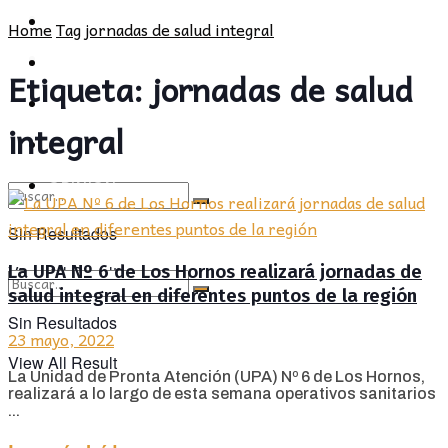
POLÍTICA
PROVINCIA
Home
Tag
jornadas de salud integral
SOCIEDAD
POLÍTICA
Etiqueta:
jornadas de salud
CULTURA
SOCIEDAD
integral
OPINIÓN
CULTURA
OPINIÓN
Sin Resultados
La UPA Nº 6 de Los Hornos realizará jornadas de
View All Result
salud integral en diferentes puntos de la región
Sin Resultados
23 mayo, 2022
View All Result
La Unidad de Pronta Atención (UPA) Nº 6 de Los Hornos,
realizará a lo largo de esta semana operativos sanitarios
...