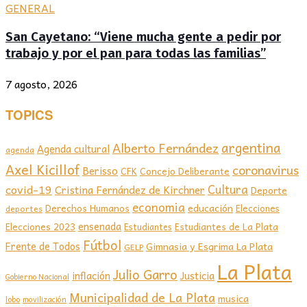
GENERAL
San Cayetano: “Viene mucha gente a pedir por
trabajo y por el pan para todas las familias”
7 agosto, 2026
TOPICS
argentina
Alberto Fernández
Agenda cultural
agenda
Axel Kicillof
coronavirus
Berisso
CFK
Concejo Deliberante
covid-19
Cultura
Cristina Fernández de Kirchner
Deporte
economia
educación
Derechos Humanos
Elecciones
deportes
ensenada
Elecciones 2023
Estudiantes de La Plata
Estudiantes
Fútbol
Frente de Todos
Gimnasia y Esgrima La Plata
GELP
La Plata
Julio Garro
inflación
Justicia
Gobierno Nacional
Municipalidad de La Plata
musica
lobo
movilización