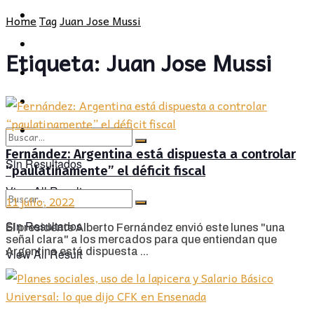
POLÍTICA
PROVINCIA
Home
Tag
Juan Jose Mussi
SOCIEDAD
POLÍTICA
Etiqueta:
Juan Jose Mussi
CULTURA
SOCIEDAD
OPINIÓN
CULTURA
OPINIÓN
Fernández: Argentina está dispuesta a controlar
Sin Resultados
“paulatinamente” el déficit fiscal
View All Result
11 julio, 2022
Sin Resultados
El presidente Alberto Fernández envió este lunes "una
señal clara" a los mercados para que entiendan que
Argentina está dispuesta ...
View All Result