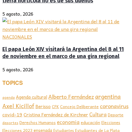
tierra hortícola no es de sus dueños
5 agosto, 2026
NACIONALES
El papa León XIV visitará la Argentina del 8 al 11
de noviembre en el marco de una gira regional
5 agosto, 2026
TOPICS
argentina
Alberto Fernández
Agenda cultural
agenda
Axel Kicillof
coronavirus
Berisso
CFK
Concejo Deliberante
covid-19
Cultura
Cristina Fernández de Kirchner
Deporte
economia
educación
Derechos Humanos
Elecciones
deportes
ensenada
Elecciones 2023
Estudiantes de La Plata
Estudiantes