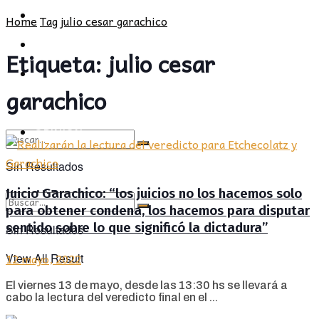
POLÍTICA
PROVINCIA
Home
Tag
julio cesar garachico
SOCIEDAD
POLÍTICA
Etiqueta:
julio cesar
CULTURA
SOCIEDAD
garachico
OPINIÓN
CULTURA
OPINIÓN
Sin Resultados
Juicio Garachico: “los juicios no los hacemos solo
View All Result
para obtener condena, los hacemos para disputar
sentido sobre lo que significó la dictadura”
Sin Resultados
12 mayo, 2022
View All Result
El viernes 13 de mayo, desde las 13:30 hs se llevará a
cabo la lectura del veredicto final en el ...