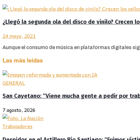
¿Llegó la segunda ola del disco de vinilo? Crecen l
24 mayo, 2021
Aunque el consumo de música en plataformas digitales sigu
Las más leídas
GENERAL
San Cayetano: “Viene mucha gente a pedir por traba
7 agosto, 2026
Trabajadores
Despidos en el Astillero Río Santiago: “Fuimos víc