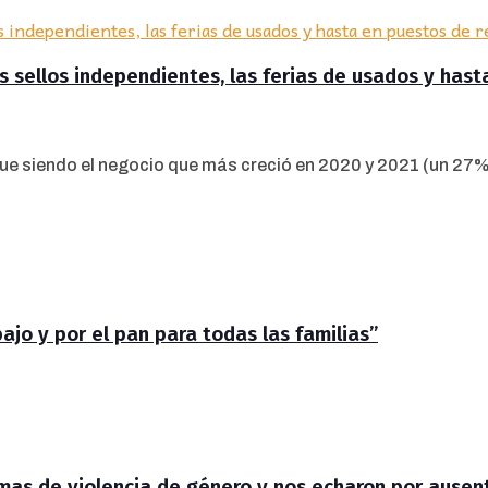
os sellos independientes, las ferias de usados y has
e siendo el negocio que más creció en 2020 y 2021 (un 27% 
jo y por el pan para todas las familias”
timas de violencia de género y nos echaron por ausen