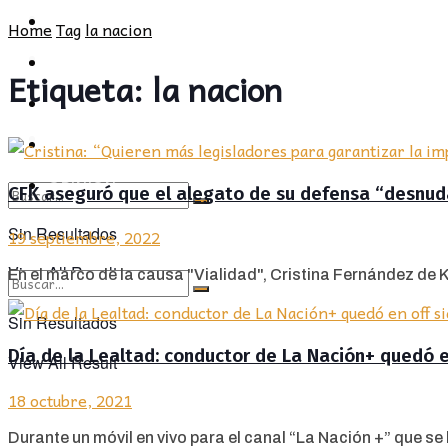
POLÍTICA
PROVINCIA
Home
Tag
la nacion
SOCIEDAD
POLÍTICA
Etiqueta:
la nacion
CULTURA
SOCIEDAD
OPINIÓN
CULTURA
OPINIÓN
CFK aseguró que el alegato de su defensa “desnuda
Sin Resultados
19 septiembre, 2022
View All Result
En el marco de la causa "Vialidad", Cristina Fernández de K
Sin Resultados
Día de la Lealtad: conductor de La Nación+ quedó e
View All Result
18 octubre, 2021
Durante un móvil en vivo para el canal “La Nación +” que se 