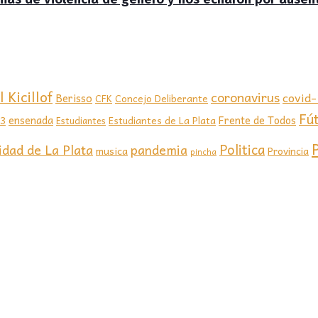
 Kicillof
coronavirus
covid
Berisso
CFK
Concejo Deliberante
Fú
ensenada
Frente de Todos
23
Estudiantes de La Plata
Estudiantes
Politica
idad de La Plata
pandemia
musica
Provincia
pincha