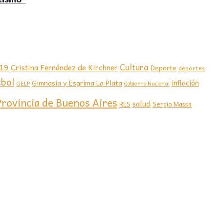
-19
Cultura
Cristina Fernández de Kirchner
Deporte
deportes
tbol
Gimnasia y Esgrima La Plata
inflación
GELP
Gobierno Nacional
Provincia de Buenos Aires
salud
RES
Sergio Massa