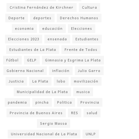
Cristina Fernández de Kirchner
Cultura
Deporte
deportes
Derechos Humanos
economia
educación
Elecciones
Elecciones 2023
ensenada
Estudiantes
Estudiantes de La Plata
Frente de Todos
Fútbol
GELP
Gimnasia y Esgrima La Plata
Gobierno Nacional
inflación
Julio Garro
Justicia
La Plata
lobo
movilización
Municipalidad de La Plata
musica
pandemia
pincha
Politica
Provincia
Provincia de Buenos Aires
RES
salud
Sergio Massa
Universidad Nacional de La Plata
UNLP