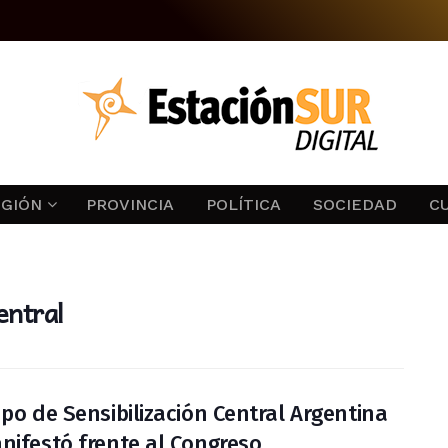
EGIÓN
PROVINCIA
POLÍTICA
SOCIEDAD
C
entral
upo de Sensibilización Central Argentina
nifestó frente al Congreso