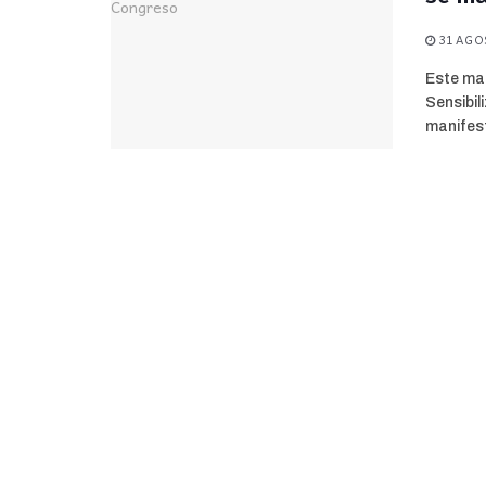
31 AGOS
Este mar
Sensibil
manifest