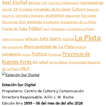
Axel Kicillof
coronavirus
Berisso
CFK
Concejo Deliberante
covid-19
Cultura
Cristina Fernández de Kirchner
Deporte
economia
educación
Derechos Humanos
Elecciones
deportes
ensenada
Elecciones 2023
Estudiantes de La Plata
Estudiantes
Fútbol
Frente de Todos
Gimnasia y Esgrima La Plata
GELP
La Plata
Julio Garro
inflación
Justicia
Gobierno Nacional
Municipalidad de La Plata
musica
lobo
movilización
Provincia de
Politica
pandemia
Provincia
pincha
Buenos Aires
salud
RES
Sergio Massa
Universidad Nacional
UNLP
de La Plata
Estación Sur Digital
Propietario: Centro de Cultura y Comunicación
Directora Responsable: Ailín J. M. Rocha
Edición Nro
1899 - 06 del mes de del año 2026