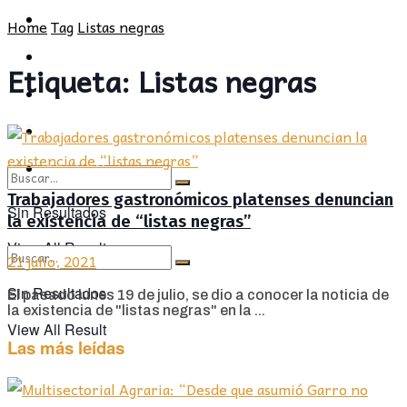
POLÍTICA
PROVINCIA
Home
Tag
Listas negras
SOCIEDAD
POLÍTICA
Etiqueta:
Listas negras
CULTURA
SOCIEDAD
OPINIÓN
CULTURA
OPINIÓN
Trabajadores gastronómicos platenses denuncian
Sin Resultados
la existencia de “listas negras”
View All Result
21 julio, 2021
Sin Resultados
El pasado lunes 19 de julio, se dio a conocer la noticia de
la existencia de "listas negras" en la ...
View All Result
Las más leídas