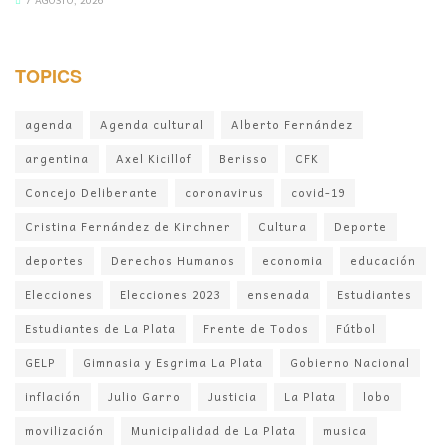
TOPICS
agenda
Agenda cultural
Alberto Fernández
argentina
Axel Kicillof
Berisso
CFK
Concejo Deliberante
coronavirus
covid-19
Cristina Fernández de Kirchner
Cultura
Deporte
deportes
Derechos Humanos
economia
educación
Elecciones
Elecciones 2023
ensenada
Estudiantes
Estudiantes de La Plata
Frente de Todos
Fútbol
GELP
Gimnasia y Esgrima La Plata
Gobierno Nacional
inflación
Julio Garro
Justicia
La Plata
lobo
movilización
Municipalidad de La Plata
musica