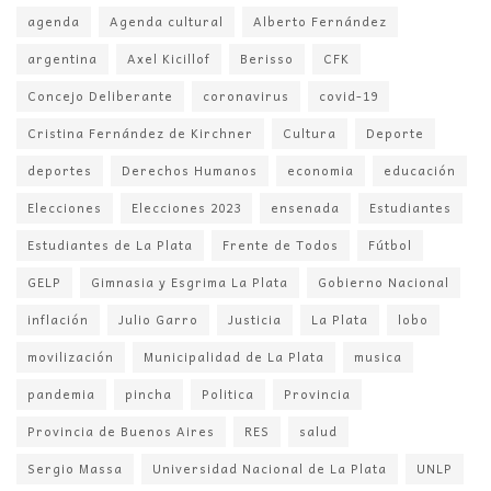
agenda
Agenda cultural
Alberto Fernández
argentina
Axel Kicillof
Berisso
CFK
Concejo Deliberante
coronavirus
covid-19
Cristina Fernández de Kirchner
Cultura
Deporte
deportes
Derechos Humanos
economia
educación
Elecciones
Elecciones 2023
ensenada
Estudiantes
Estudiantes de La Plata
Frente de Todos
Fútbol
GELP
Gimnasia y Esgrima La Plata
Gobierno Nacional
inflación
Julio Garro
Justicia
La Plata
lobo
movilización
Municipalidad de La Plata
musica
pandemia
pincha
Politica
Provincia
Provincia de Buenos Aires
RES
salud
Sergio Massa
Universidad Nacional de La Plata
UNLP