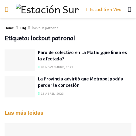
Escuchá en Vivo
Home
Tag
lockout patronal
Etiqueta:
lockout patronal
Paro de colectivo en La Plata: ¿que línea es
la afectada?
28 NOVIEMBRE, 2023
La Provincia advirtió que Metropol podría
perder la concesión
13 ABRIL, 2023
Las más leídas