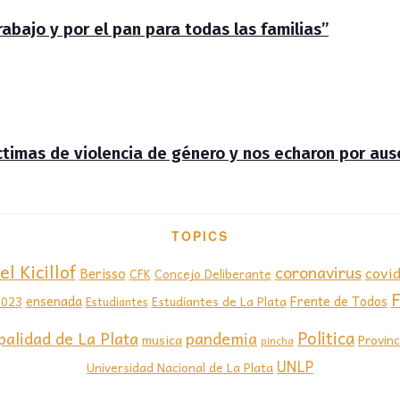
abajo y por el pan para todas las familias”
íctimas de violencia de género y nos echaron por au
TOPICS
el Kicillof
coronavirus
covi
Berisso
CFK
Concejo Deliberante
F
ensenada
Frente de Todos
2023
Estudiantes de La Plata
Estudiantes
Politica
palidad de La Plata
pandemia
musica
Provinc
pincha
UNLP
Universidad Nacional de La Plata