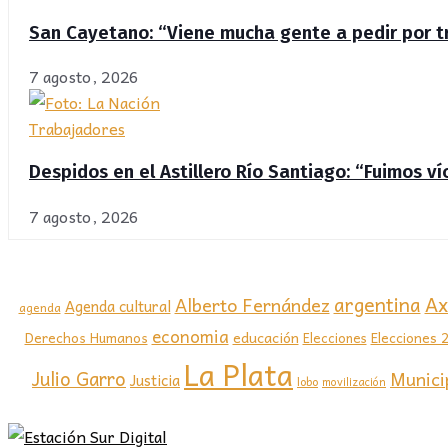
San Cayetano: “Viene mucha gente a pedir por tr
7 agosto, 2026
Trabajadores
Despidos en el Astillero Río Santiago: “Fuimos v
7 agosto, 2026
Ax
argentina
Alberto Fernández
Agenda cultural
agenda
economia
educación
Elecciones 
Derechos Humanos
Elecciones
La Plata
Julio Garro
Munici
Justicia
lobo
movilización