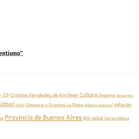
sentismo”
d-19
Cultura
Cristina Fernández de Kirchner
Deporte
deportes
útbol
Gimnasia y Esgrima La Plata
inflación
GELP
Gobierno Nacional
Provincia de Buenos Aires
salud
ia
RES
Sergio Massa