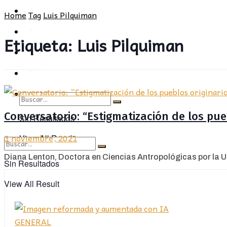
POLÍTICA
PROVINCIA
Home
Tag
Luis Pilquiman
SOCIEDAD
POLÍTICA
Etiqueta:
Luis Pilquiman
CULTURA
SOCIEDAD
OPINIÓN
CULTURA
OPINIÓN
Conversatorio: “Estigmatización de los pue
Sin Resultados
3 noviembre, 2021
View All Result
Diana Lenton, Doctora en Ciencias Antropológicas por la Un
Sin Resultados
View All Result
GENERAL