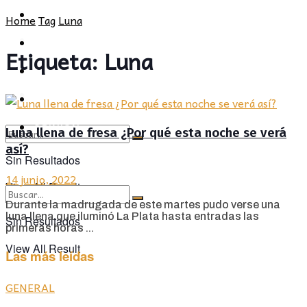
POLÍTICA
PROVINCIA
Home
Tag
Luna
SOCIEDAD
POLÍTICA
Etiqueta:
Luna
CULTURA
SOCIEDAD
OPINIÓN
CULTURA
OPINIÓN
Luna llena de fresa ¿Por qué esta noche se verá
así?
Sin Resultados
14 junio, 2022
View All Result
Durante la madrugada de este martes pudo verse una
luna llena que iluminó La Plata hasta entradas las
Sin Resultados
primeras horas ...
View All Result
Las más leídas
GENERAL