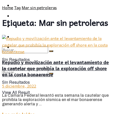
POLÍTICA
PROVINCIA
Home
Tag
Mar sin petroleras
SOCIEDAD
POLÍTICA
Etiqueta:
Mar sin petroleras
CULTURA
SOCIEDAD
OPINIÓN
CULTURA
OPINIÓN
Sin Resultados
Repudio y movilización ante el levantamiento de
la cautelar que prohibía la exploración off shore
View All Result
en la costa bonaerense
Sin Resultados
5 diciembre, 2022
View All Result
La Cámara Federal levantó esta semana la cautelar que
prohibía la exploración sísmica en el mar bonaerense
generando alerta y ...