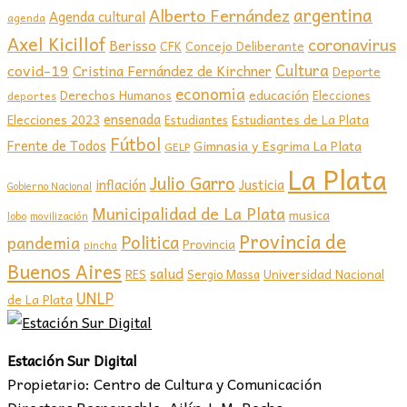
argentina
Alberto Fernández
Agenda cultural
agenda
Axel Kicillof
coronavirus
Berisso
CFK
Concejo Deliberante
covid-19
Cultura
Cristina Fernández de Kirchner
Deporte
economia
educación
Derechos Humanos
Elecciones
deportes
ensenada
Elecciones 2023
Estudiantes de La Plata
Estudiantes
Fútbol
Frente de Todos
Gimnasia y Esgrima La Plata
GELP
La Plata
Julio Garro
inflación
Justicia
Gobierno Nacional
Municipalidad de La Plata
musica
lobo
movilización
Provincia de
Politica
pandemia
Provincia
pincha
Buenos Aires
salud
RES
Sergio Massa
Universidad Nacional
UNLP
de La Plata
Estación Sur Digital
Propietario: Centro de Cultura y Comunicación