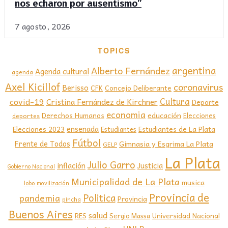
nos echaron por ausentismo”
7 agosto, 2026
TOPICS
argentina
Alberto Fernández
Agenda cultural
agenda
Axel Kicillof
coronavirus
Berisso
CFK
Concejo Deliberante
covid-19
Cultura
Cristina Fernández de Kirchner
Deporte
economia
educación
Derechos Humanos
Elecciones
deportes
ensenada
Elecciones 2023
Estudiantes de La Plata
Estudiantes
Fútbol
Frente de Todos
Gimnasia y Esgrima La Plata
GELP
La Plata
Julio Garro
inflación
Justicia
Gobierno Nacional
Municipalidad de La Plata
musica
lobo
movilización
Provincia de
Politica
pandemia
Provincia
pincha
Buenos Aires
salud
RES
Sergio Massa
Universidad Nacional