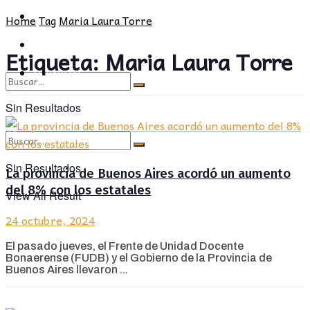
CULTURA
SOCIEDAD
Home
Tag
Maria Laura Torre
OPINIÓN
CULTURA
Etiqueta:
Maria Laura Torre
OPINIÓN
Sin Resultados
View All Result
Sin Resultados
La provincia de Buenos Aires acordó un aumento
del 8% con los estatales
View All Result
24 octubre, 2024
El pasado jueves, el Frente de Unidad Docente
Bonaerense (FUDB) y el Gobierno de la Provincia de
Buenos Aires llevaron ...