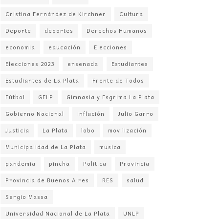
Cristina Fernández de Kirchner
Cultura
Deporte
deportes
Derechos Humanos
economia
educación
Elecciones
Elecciones 2023
ensenada
Estudiantes
Estudiantes de La Plata
Frente de Todos
Fútbol
GELP
Gimnasia y Esgrima La Plata
Gobierno Nacional
inflación
Julio Garro
Justicia
La Plata
lobo
movilización
Municipalidad de La Plata
musica
pandemia
pincha
Politica
Provincia
Provincia de Buenos Aires
RES
salud
Sergio Massa
Universidad Nacional de La Plata
UNLP