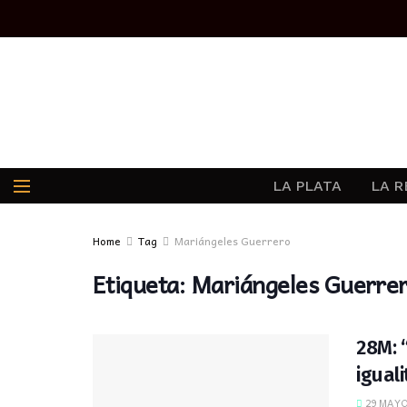
LA PLATA
LA R
Home
Tag
Mariángeles Guerrero
Etiqueta:
Mariángeles Guerre
28M: 
iguali
29 MAYO