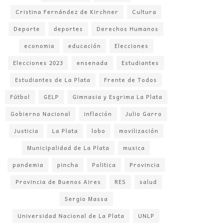
Cristina Fernández de Kirchner
Cultura
Deporte
deportes
Derechos Humanos
economia
educación
Elecciones
Elecciones 2023
ensenada
Estudiantes
Estudiantes de La Plata
Frente de Todos
Fútbol
GELP
Gimnasia y Esgrima La Plata
Gobierno Nacional
inflación
Julio Garro
Justicia
La Plata
lobo
movilización
Municipalidad de La Plata
musica
pandemia
pincha
Politica
Provincia
Provincia de Buenos Aires
RES
salud
Sergio Massa
Universidad Nacional de La Plata
UNLP