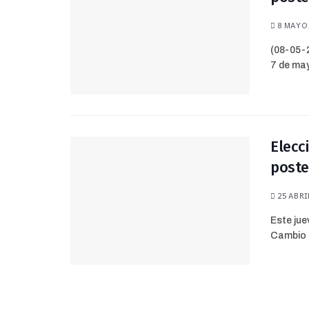
8 MAYO,
(08-05-
7 de may
Elecc
poste
25 ABRIL
Este jue
Cambio a