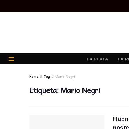
LA PLATA
LA R
Home
Tag
Mario Negri
Etiqueta:
Mario Negri
Hubo 
poste