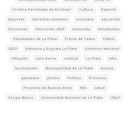
Cristina Fernández de Kirchner
Cultura
Deporte
deportes
Derechos Humanos
economia
educación
Elecciones
Elecciones 2023
ensenada
Estudiantes
Estudiantes de La Plata
Frente de Todos
Fútbol
GELP
Gimnasia y Esgrima La Plata
Gobierno Nacional
inflación
Julio Garro
Justicia
La Plata
lobo
movilización
Municipalidad de La Plata
musica
pandemia
pincha
Politica
Provincia
Provincia de Buenos Aires
RES
salud
Sergio Massa
Universidad Nacional de La Plata
UNLP