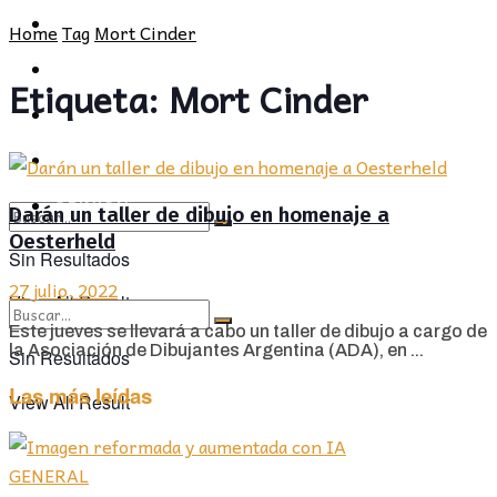
POLÍTICA
PROVINCIA
Home
Tag
Mort Cinder
SOCIEDAD
POLÍTICA
Etiqueta:
Mort Cinder
CULTURA
SOCIEDAD
OPINIÓN
CULTURA
OPINIÓN
Darán un taller de dibujo en homenaje a
Oesterheld
Sin Resultados
27 julio, 2022
View All Result
Este jueves se llevará a cabo un taller de dibujo a cargo de
la Asociación de Dibujantes Argentina (ADA), en ...
Sin Resultados
Las más leídas
View All Result
GENERAL