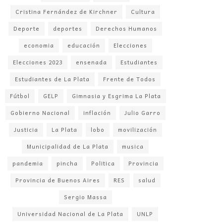
Cristina Fernández de Kirchner
Cultura
Deporte
deportes
Derechos Humanos
economia
educación
Elecciones
Elecciones 2023
ensenada
Estudiantes
Estudiantes de La Plata
Frente de Todos
Fútbol
GELP
Gimnasia y Esgrima La Plata
Gobierno Nacional
inflación
Julio Garro
Justicia
La Plata
lobo
movilización
Municipalidad de La Plata
musica
pandemia
pincha
Politica
Provincia
Provincia de Buenos Aires
RES
salud
Sergio Massa
Universidad Nacional de La Plata
UNLP