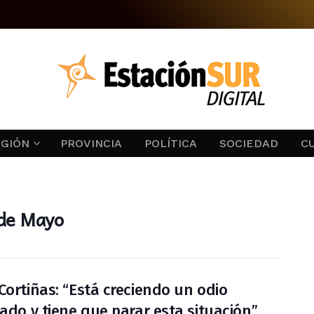
EGIÓN
PROVINCIA
POLÍTICA
SOCIEDAD
C
 de Mayo
Cortiñas: “Está creciendo un odio
tado y tiene que parar esta situación”