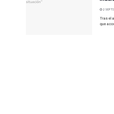
2 SEPTI
Tras el 
que acon