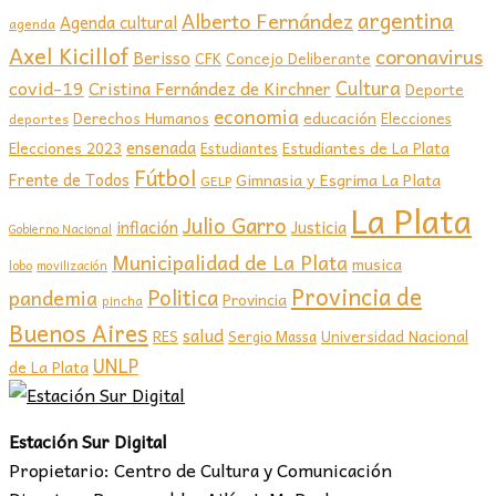
argentina
Alberto Fernández
Agenda cultural
agenda
Axel Kicillof
coronavirus
Berisso
CFK
Concejo Deliberante
covid-19
Cultura
Cristina Fernández de Kirchner
Deporte
economia
educación
Derechos Humanos
Elecciones
deportes
ensenada
Elecciones 2023
Estudiantes de La Plata
Estudiantes
Fútbol
Frente de Todos
Gimnasia y Esgrima La Plata
GELP
La Plata
Julio Garro
inflación
Justicia
Gobierno Nacional
Municipalidad de La Plata
musica
lobo
movilización
Provincia de
Politica
pandemia
Provincia
pincha
Buenos Aires
salud
RES
Sergio Massa
Universidad Nacional
UNLP
de La Plata
Estación Sur Digital
Propietario: Centro de Cultura y Comunicación