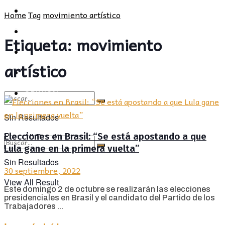
POLÍTICA
PROVINCIA
Home
Tag
movimiento artístico
SOCIEDAD
POLÍTICA
Etiqueta:
movimiento
CULTURA
SOCIEDAD
artístico
OPINIÓN
CULTURA
OPINIÓN
Sin Resultados
Elecciones en Brasil: “Se está apostando a que
View All Result
Lula gane en la primera vuelta”
Sin Resultados
30 septiembre, 2022
View All Result
Este domingo 2 de octubre se realizarán las elecciones
presidenciales en Brasil y el candidato del Partido de los
Trabajadores ...