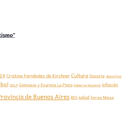
tismo”
-19
Cultura
Cristina Fernández de Kirchner
Deporte
deportes
tbol
Gimnasia y Esgrima La Plata
inflación
GELP
Gobierno Nacional
Provincia de Buenos Aires
salud
RES
Sergio Massa