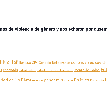
timas de violencia de género y nos echaron por ausen
 Kicillof
coronavirus
covid
Berisso
CFK
Concejo Deliberante
Fú
ensenada
Frente de Todos
23
Estudiantes de La Plata
Estudiantes
Politica
idad de La Plata
pandemia
musica
Provincia
pincha