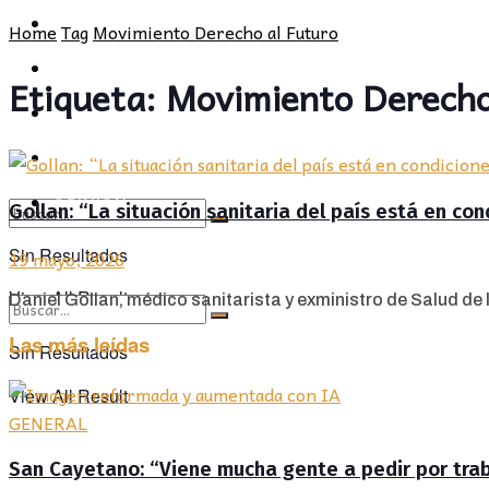
POLÍTICA
PROVINCIA
Home
Tag
Movimiento Derecho al Futuro
SOCIEDAD
POLÍTICA
Etiqueta:
Movimiento Derecho
CULTURA
SOCIEDAD
OPINIÓN
CULTURA
OPINIÓN
Gollan: “La situación sanitaria del país está en co
Sin Resultados
19 mayo, 2026
View All Result
Daniel Gollan, médico sanitarista y exministro de Salud de los
Las más leídas
Sin Resultados
View All Result
GENERAL
San Cayetano: “Viene mucha gente a pedir por traba