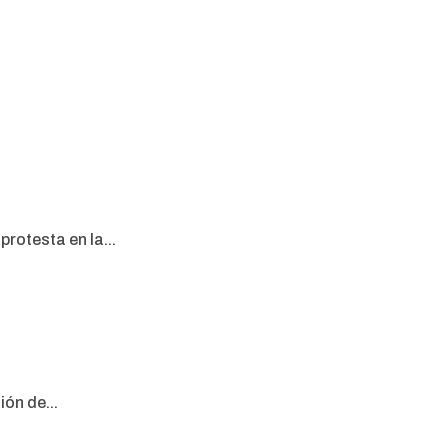
rotesta en la...
ón de...