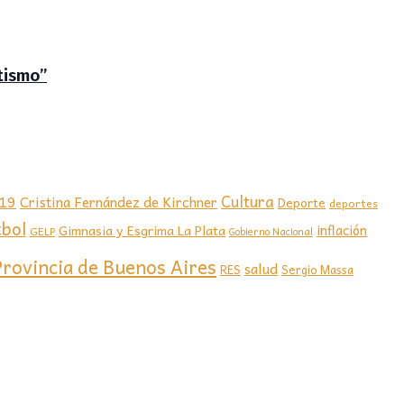
tismo”
-19
Cultura
Cristina Fernández de Kirchner
Deporte
deportes
tbol
Gimnasia y Esgrima La Plata
inflación
GELP
Gobierno Nacional
Provincia de Buenos Aires
salud
RES
Sergio Massa