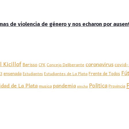
timas de violencia de género y nos echaron por ausen
 Kicillof
coronavirus
covid
Berisso
CFK
Concejo Deliberante
Fú
ensenada
Frente de Todos
23
Estudiantes de La Plata
Estudiantes
Politica
idad de La Plata
pandemia
musica
Provincia
pincha