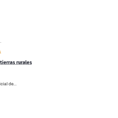
.
tierras rurales
ial de...