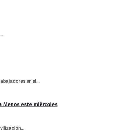
..
abajadores en el...
na Menos este miércoles
ilización...