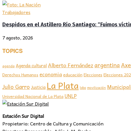
Trabajadores
Despidos en el Astillero Río Santiago: “Fuimos víc
7 agosto, 2026
TOPICS
Axel
argentina
Alberto Fernández
Agenda cultural
agenda
economia
educación
Elecciones 20
Derechos Humanos
Elecciones
La Plata
Julio Garro
Municipal
Justicia
lobo
movilización
UNLP
Universidad Nacional de La Plata
Estación Sur Digital
Propietario: Centro de Cultura y Comunicación
Directora Responsable: Ailín J. M. Rocha