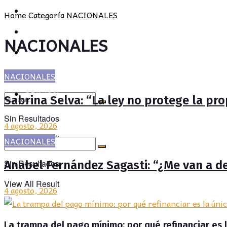
POLÍTICA
PROVINCIA
Home
Categoría
NACIONALES
SOCIEDAD
POLÍTICA
NACIONALES
CULTURA
SOCIEDAD
OPINIÓN
CULTURA
NACIONALES
OPINIÓN
Sabrina Selva: “La ley no protege la pro
Sin Resultados
4 agosto, 2026
View All Result
NACIONALES
Sin Resultados
Anabel Fernández Sagasti: “¿Me van a d
View All Result
4 agosto, 2026
La trampa del pago mínimo: por qué refinanciar es 