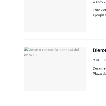
18 AGOS
Este vie
apropiad
Diero
28 JULI
Durante 
Plaza de