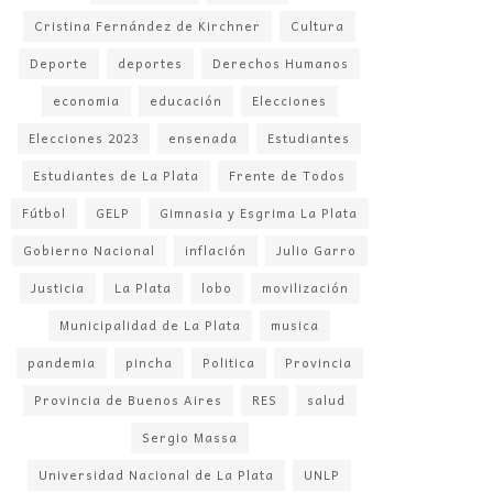
Cristina Fernández de Kirchner
Cultura
Deporte
deportes
Derechos Humanos
economia
educación
Elecciones
Elecciones 2023
ensenada
Estudiantes
Estudiantes de La Plata
Frente de Todos
Fútbol
GELP
Gimnasia y Esgrima La Plata
Gobierno Nacional
inflación
Julio Garro
Justicia
La Plata
lobo
movilización
Municipalidad de La Plata
musica
pandemia
pincha
Politica
Provincia
Provincia de Buenos Aires
RES
salud
Sergio Massa
Universidad Nacional de La Plata
UNLP