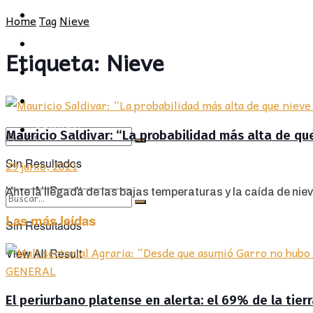
POLÍTICA
PROVINCIA
Home
Tag
Nieve
SOCIEDAD
POLÍTICA
Etiqueta:
Nieve
CULTURA
SOCIEDAD
OPINIÓN
CULTURA
OPINIÓN
Mauricio Saldivar: “La probabilidad más alta de que
Sin Resultados
29 junio, 2021
View All Result
Ante la llegada de las bajas temperaturas y la caída de niev
Las más leídas
Sin Resultados
View All Result
GENERAL
El periurbano platense en alerta: el 69% de la tier