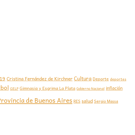
-19
Cultura
Cristina Fernández de Kirchner
Deporte
deportes
tbol
Gimnasia y Esgrima La Plata
inflación
GELP
Gobierno Nacional
Provincia de Buenos Aires
salud
RES
Sergio Massa