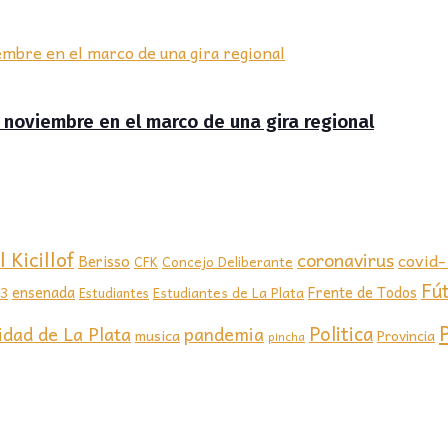
de noviembre en el marco de una gira regional
 Kicillof
coronavirus
covid
Berisso
CFK
Concejo Deliberante
Fú
ensenada
Frente de Todos
23
Estudiantes de La Plata
Estudiantes
Politica
idad de La Plata
pandemia
musica
Provincia
pincha