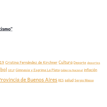
tismo”
-19
Cultura
Cristina Fernández de Kirchner
Deporte
deportes
tbol
Gimnasia y Esgrima La Plata
inflación
GELP
Gobierno Nacional
Provincia de Buenos Aires
salud
RES
Sergio Massa