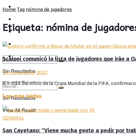
POLÍTICA
PROVINCIA
Home
Tag
nómina de jugadores
SOCIEDAD
POLÍTICA
Etiqueta:
nómina de jugadore
CULTURA
SOCIEDAD
OPINIÓN
CULTURA
OPINIÓN
Scaloni comunicó la lista de jugadores que irán a Q
Sin Resultados
16 noviembre, 2022
View All Result
A 9 días del inicio de la Copa Mundial de la FIFA, confirmaro
Las más leídas
Sin Resultados
View All Result
GENERAL
San Cayetano: “Viene mucha gente a pedir por traba