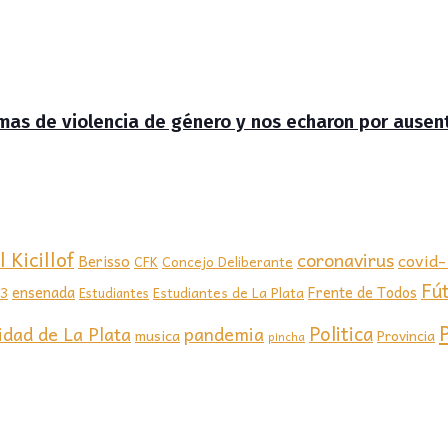
timas de violencia de género y nos echaron por ausen
 Kicillof
coronavirus
covid
Berisso
CFK
Concejo Deliberante
Fú
ensenada
Frente de Todos
23
Estudiantes de La Plata
Estudiantes
Politica
idad de La Plata
pandemia
musica
Provincia
pincha