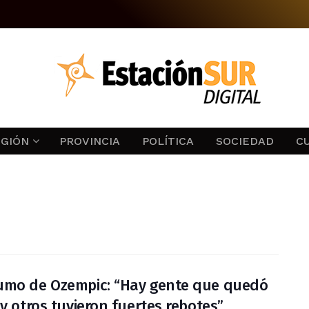
EGIÓN
PROVINCIA
POLÍTICA
SOCIEDAD
C
mo de Ozempic: “Hay gente que quedó
 y otros tuvieron fuertes rebotes”