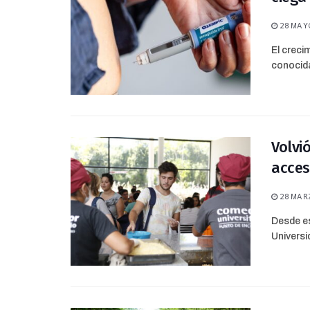
28 MAYO
El creci
conocida
Volvi
acces
28 MARZ
Desde es
Universi