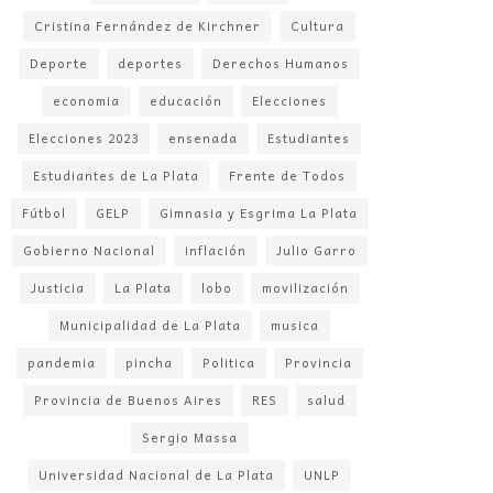
Cristina Fernández de Kirchner
Cultura
Deporte
deportes
Derechos Humanos
economia
educación
Elecciones
Elecciones 2023
ensenada
Estudiantes
Estudiantes de La Plata
Frente de Todos
Fútbol
GELP
Gimnasia y Esgrima La Plata
Gobierno Nacional
inflación
Julio Garro
Justicia
La Plata
lobo
movilización
Municipalidad de La Plata
musica
pandemia
pincha
Politica
Provincia
Provincia de Buenos Aires
RES
salud
Sergio Massa
Universidad Nacional de La Plata
UNLP