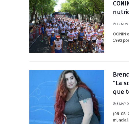
CONIN
nutric
12 NOVI
CONIN es
1993 por
Brend
“La s
que t
8 MAYO,
(06-05-2
mundial.