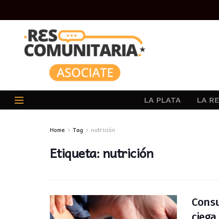
LA PLATA
LA R
Home
Tag
nutrición
Etiqueta:
nutrición
Consu
ciega