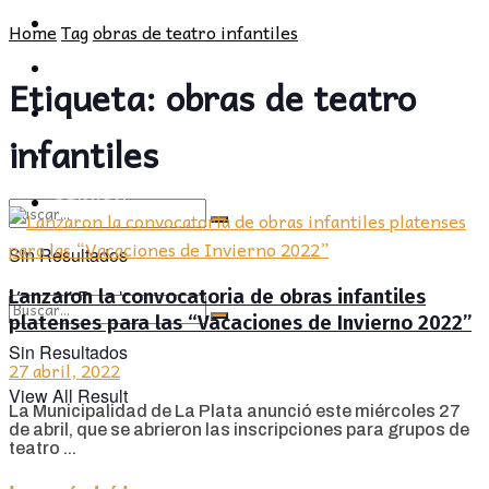
POLÍTICA
PROVINCIA
Home
Tag
obras de teatro infantiles
SOCIEDAD
POLÍTICA
Etiqueta:
obras de teatro
CULTURA
SOCIEDAD
infantiles
OPINIÓN
CULTURA
OPINIÓN
Sin Resultados
Lanzaron la convocatoria de obras infantiles
View All Result
platenses para las “Vacaciones de Invierno 2022”
Sin Resultados
27 abril, 2022
View All Result
La Municipalidad de La Plata anunció este miércoles 27
de abril, que se abrieron las inscripciones para grupos de
teatro ...