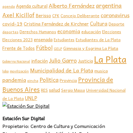
argentina
Alberto Fernández
Agenda cultural
agenda
Axel Kicillof
coronavirus
Berisso
CFK
Concejo Deliberante
covid-19
Cultura
Cristina Fernández de Kirchner
Deporte
economia
educación
Derechos Humanos
Elecciones
deportes
ensenada
Elecciones 2023
Estudiantes de La Plata
Estudiantes
Fútbol
Frente de Todos
Gimnasia y Esgrima La Plata
GELP
La Plata
Julio Garro
inflación
Justicia
Gobierno Nacional
Municipalidad de La Plata
musica
lobo
movilización
Provincia de
Politica
pandemia
Provincia
pincha
Buenos Aires
salud
RES
Sergio Massa
Universidad Nacional
UNLP
de La Plata
Estación Sur Digital
Propietario: Centro de Cultura y Comunicación