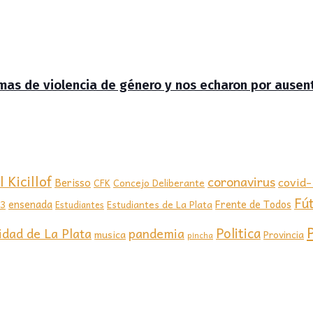
timas de violencia de género y nos echaron por ausen
 Kicillof
coronavirus
covid
Berisso
CFK
Concejo Deliberante
Fú
ensenada
Frente de Todos
23
Estudiantes de La Plata
Estudiantes
Politica
idad de La Plata
pandemia
musica
Provincia
pincha