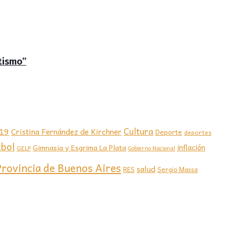
tismo”
-19
Cultura
Cristina Fernández de Kirchner
Deporte
deportes
tbol
Gimnasia y Esgrima La Plata
inflación
GELP
Gobierno Nacional
Provincia de Buenos Aires
salud
RES
Sergio Massa