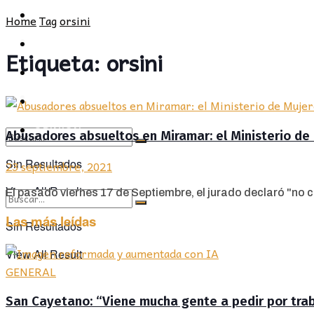
POLÍTICA
PROVINCIA
Home
Tag
orsini
SOCIEDAD
POLÍTICA
Etiqueta:
orsini
CULTURA
SOCIEDAD
OPINIÓN
CULTURA
OPINIÓN
Abusadores absueltos en Miramar: el Ministerio de
Sin Resultados
23 septiembre, 2021
View All Result
El pasado viernes 17 de Septiembre, el jurado declaró "no 
Las más leídas
Sin Resultados
View All Result
GENERAL
San Cayetano: “Viene mucha gente a pedir por traba